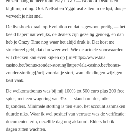
en zelf hang ik meer rond Play’n GO — Book of Dead is en
blijft mijn ding. Ook NetEnt en Yggdrasil zitten in de lijst, dus je
verveelt je niet snel.
De live-hoek draait op Evolution en dat is gewoon prettig — het
beeld hapert nauwelijks, de dealers zijn gezellig genoeg, en dan
heb je Crazy Time nog waar het altijd druk is. Dat kost me
structureel geld, dat dan weer wel. Wie de actuele voorwaarden
wil checken kan even kijken op [url=https://www.lala-
casino.bet/bonus-zonder-storting]https://lala-casino.bet/bonus-
zonder-storting/[/url] voordat je stort, want die dingen wijzigen
best vaak.
De welkomstbonus was bij mij 100% tot 500 euro plus 200 free
spins, met een wagering van 35x — standaard dus, niks
bijzonders. Minimale storting is tien euro, het account aanmaken
duurde niks. Waar ik wel positief van verraste was de verificatie:
documenten erin, dezelfde dag nog akkoord. Elders heb ik
dagen zitten wachten.