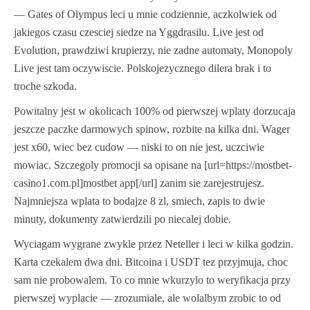
— Gates of Olympus leci u mnie codziennie, aczkolwiek od
jakiegos czasu czesciej siedze na Yggdrasilu. Live jest od
Evolution, prawdziwi krupierzy, nie zadne automaty, Monopoly
Live jest tam oczywiscie. Polskojezycznego dilera brak i to
troche szkoda.
Powitalny jest w okolicach 100% od pierwszej wplaty dorzucaja
jeszcze paczke darmowych spinow, rozbite na kilka dni. Wager
jest x60, wiec bez cudow — niski to on nie jest, uczciwie
mowiac. Szczegoly promocji sa opisane na [url=https://mostbet-
casino1.com.pl]mostbet app[/url] zanim sie zarejestrujesz.
Najmniejsza wplata to bodajze 8 zl, smiech, zapis to dwie
minuty, dokumenty zatwierdzili po niecalej dobie.
Wyciagam wygrane zwykle przez Neteller i leci w kilka godzin.
Karta czekalem dwa dni. Bitcoina i USDT tez przyjmuja, choc
sam nie probowalem. To co mnie wkurzylo to weryfikacja przy
pierwszej wyplacie — zrozumiale, ale wolalbym zrobic to od