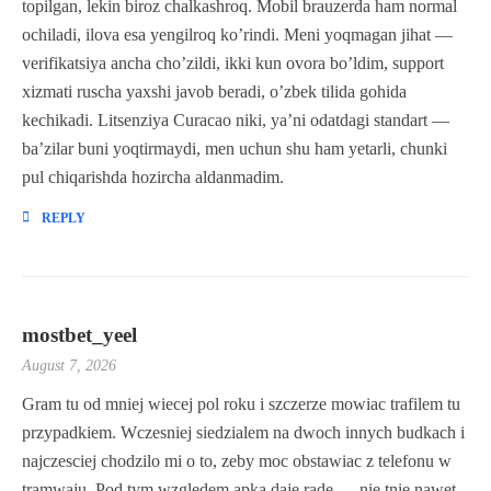
topilgan, lekin biroz chalkashroq. Mobil brauzerda ham normal
ochiladi, ilova esa yengilroq ko’rindi. Meni yoqmagan jihat —
verifikatsiya ancha cho’zildi, ikki kun ovora bo’ldim, support
xizmati ruscha yaxshi javob beradi, o’zbek tilida gohida
kechikadi. Litsenziya Curacao niki, ya’ni odatdagi standart —
ba’zilar buni yoqtirmaydi, men uchun shu ham yetarli, chunki
pul chiqarishda hozircha aldanmadim.
REPLY
mostbet_yeel
August 7, 2026
Gram tu od mniej wiecej pol roku i szczerze mowiac trafilem tu
przypadkiem. Wczesniej siedzialem na dwoch innych budkach i
najczesciej chodzilo mi o to, zeby moc obstawiac z telefonu w
tramwaju. Pod tym wzgledem apka daje rade — nie tnie nawet