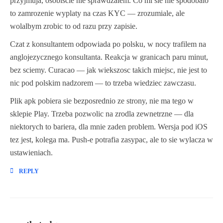
przyjmuja, osobiscie nie sprawdzalem. Co mi sie nie spodobalo
to zamrozenie wyplaty na czas KYC — zrozumiale, ale
wolalbym zrobic to od razu przy zapisie.
Czat z konsultantem odpowiada po polsku, w nocy trafilem na
anglojezycznego konsultanta. Reakcja w granicach paru minut,
bez sciemy. Curacao — jak wiekszosc takich miejsc, nie jest to
nic pod polskim nadzorem — to trzeba wiedziec zawczasu.
Plik apk pobiera sie bezposrednio ze strony, nie ma tego w
sklepie Play. Trzeba pozwolic na zrodla zewnetrzne — dla
niektorych to bariera, dla mnie zaden problem. Wersja pod iOS
tez jest, kolega ma. Push-e potrafia zasypac, ale to sie wylacza w
ustawieniach.
REPLY