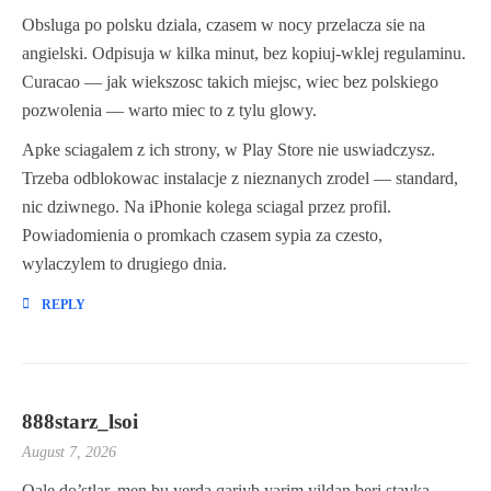
Obsluga po polsku dziala, czasem w nocy przelacza sie na
angielski. Odpisuja w kilka minut, bez kopiuj-wklej regulaminu.
Curacao — jak wiekszosc takich miejsc, wiec bez polskiego
pozwolenia — warto miec to z tylu glowy.
Apke sciagalem z ich strony, w Play Store nie uswiadczysz.
Trzeba odblokowac instalacje z nieznanych zrodel — standard,
nic dziwnego. Na iPhonie kolega sciagal przez profil.
Powiadomienia o promkach czasem sypia za czesto,
wylaczylem to drugiego dnia.
REPLY
888starz_lsoi
August 7, 2026
Qale do’stlar, men bu yerda qariyb yarim yildan beri stavka