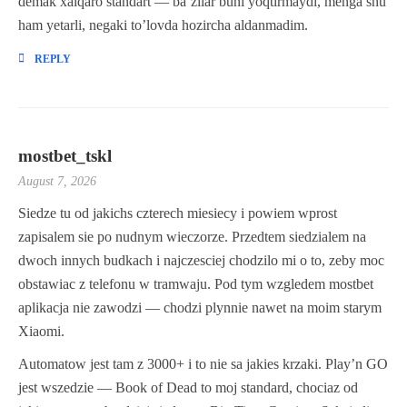
demak xalqaro standart — ba’zilar buni yoqtirmaydi, menga shu
ham yetarli, negaki to’lovda hozircha aldanmadim.
REPLY
mostbet_tskl
August 7, 2026
Siedze tu od jakichs czterech miesiecy i powiem wprost
zapisalem sie po nudnym wieczorze. Przedtem siedzialem na
dwoch innych budkach i najczesciej chodzilo mi o to, zeby moc
obstawiac z telefonu w tramwaju. Pod tym wzgledem mostbet
aplikacja nie zawodzi — chodzi plynnie nawet na moim starym
Xiaomi.
Automatow jest tam z 3000+ i to nie sa jakies krzaki. Play’n GO
jest wszedzie — Book of Dead to moj standard, chociaz od