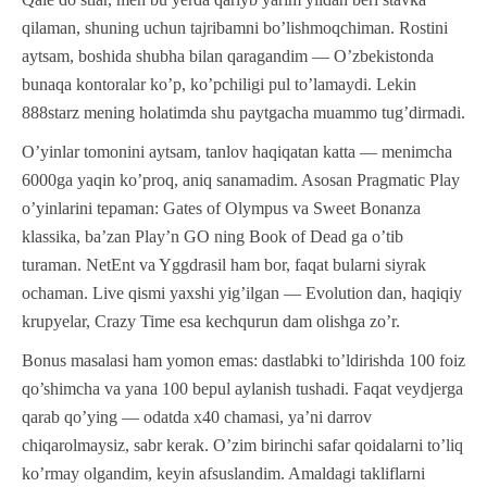
qilaman, shuning uchun tajribamni bo’lishmoqchiman. Rostini
aytsam, boshida shubha bilan qaragandim — O’zbekistonda
bunaqa kontoralar ko’p, ko’pchiligi pul to’lamaydi. Lekin
888starz mening holatimda shu paytgacha muammo tug’dirmadi.
O’yinlar tomonini aytsam, tanlov haqiqatan katta — menimcha
6000ga yaqin ko’proq, aniq sanamadim. Asosan Pragmatic Play
o’yinlarini tepaman: Gates of Olympus va Sweet Bonanza
klassika, ba’zan Play’n GO ning Book of Dead ga o’tib
turaman. NetEnt va Yggdrasil ham bor, faqat bularni siyrak
ochaman. Live qismi yaxshi yig’ilgan — Evolution dan, haqiqiy
krupyelar, Crazy Time esa kechqurun dam olishga zo’r.
Bonus masalasi ham yomon emas: dastlabki to’ldirishda 100 foiz
qo’shimcha va yana 100 bepul aylanish tushadi. Faqat veydjerga
qarab qo’ying — odatda x40 chamasi, ya’ni darrov
chiqarolmaysiz, sabr kerak. O’zim birinchi safar qoidalarni to’liq
ko’rmay olgandim, keyin afsuslandim. Amaldagi takliflarni