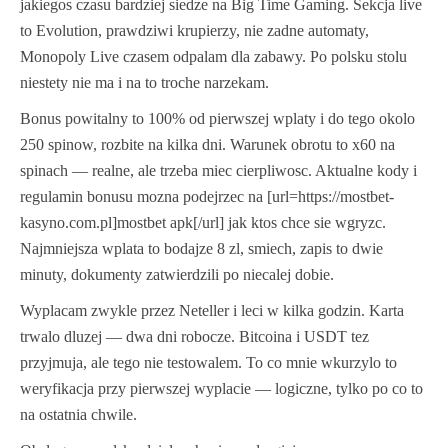
jakiegos czasu bardziej siedze na Big Time Gaming. Sekcja live
to Evolution, prawdziwi krupierzy, nie zadne automaty,
Monopoly Live czasem odpalam dla zabawy. Po polsku stolu
niestety nie ma i na to troche narzekam.
Bonus powitalny to 100% od pierwszej wplaty i do tego okolo
250 spinow, rozbite na kilka dni. Warunek obrotu to x60 na
spinach — realne, ale trzeba miec cierpliwosc. Aktualne kody i
regulamin bonusu mozna podejrzec na [url=https://mostbet-
kasyno.com.pl]mostbet apk[/url] jak ktos chce sie wgryzc.
Najmniejsza wplata to bodajze 8 zl, smiech, zapis to dwie
minuty, dokumenty zatwierdzili po niecalej dobie.
Wyplacam zwykle przez Neteller i leci w kilka godzin. Karta
trwalo dluzej — dwa dni robocze. Bitcoina i USDT tez
przyjmuja, ale tego nie testowalem. To co mnie wkurzylo to
weryfikacja przy pierwszej wyplacie — logiczne, tylko po co to
na ostatnia chwile.