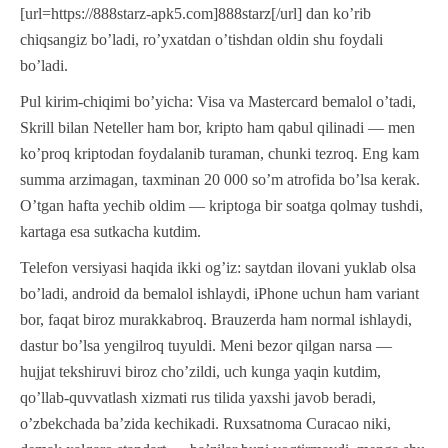
[url=https://888starz-apk5.com]888starz[/url] dan ko’rib
chiqsangiz bo’ladi, ro’yxatdan o’tishdan oldin shu foydali
bo’ladi.
Pul kirim-chiqimi bo’yicha: Visa va Mastercard bemalol o’tadi,
Skrill bilan Neteller ham bor, kripto ham qabul qilinadi — men
ko’proq kriptodan foydalanib turaman, chunki tezroq. Eng kam
summa arzimagan, taxminan 20 000 so’m atrofida bo’lsa kerak.
O’tgan hafta yechib oldim — kriptoga bir soatga qolmay tushdi,
kartaga esa sutkacha kutdim.
Telefon versiyasi haqida ikki og’iz: saytdan ilovani yuklab olsa
bo’ladi, android da bemalol ishlaydi, iPhone uchun ham variant
bor, faqat biroz murakkabroq. Brauzerda ham normal ishlaydi,
dastur bo’lsa yengilroq tuyuldi. Meni bezor qilgan narsa —
hujjat tekshiruvi biroz cho’zildi, uch kunga yaqin kutdim,
qo’llab-quvvatlash xizmati rus tilida yaxshi javob beradi,
o’zbekchada ba’zida kechikadi. Ruxsatnoma Curacao niki,