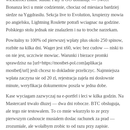
Bonanza leci u mnie codziennie, chociaz od miesiaca bardziej
siedze na Yggdrasilu. Sekcja live to Evolution, krupierzy mowia
po angielsku, Lightning Roulette potrafi wciagnac na godzine.
Polskiego stolu jednak nie znalazlem i na to troche narzekam.
Powitalny to 100% od pierwszej wplaty plus okolo 250 spinow,
rozbite na kilka dni. Wager jest x60, wiec bez cudow — niski to
on nie jest, uczciwie mowiac. Warunki i biezace promki
sprawdzisz na [url=https://mostbet-pol.com]aplikacja
mostbet[/url] jesli chcesz to dokladnie przeliczyc. Najmniejsza
wplata zaczyna sie od 20 zl, rejestracja zajela mi doslownie
minute, weryfikacja dokumentow poszla w jedna dobe.
Kase wyciagam zazwyczaj na e-portfel i leci w kilka godzin. Na
Mastercard trwalo dluzej — dwa dni robocze. BTC obsluguja,
ale tego nie testowalem. To co mnie wkurzylo to ze przy
pierwszym cashoucie musialem doslac rachunek za prad —
zrozumiale, ale wolalbym zrobic to od razu przy zapisie.