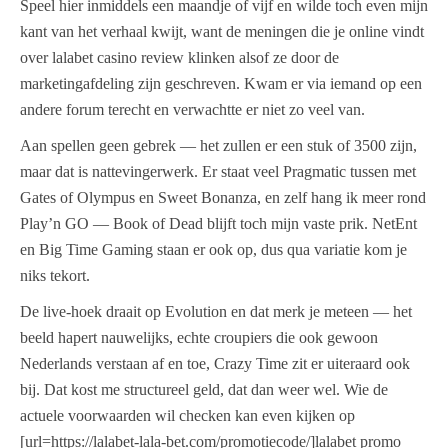
Speel hier inmiddels een maandje of vijf en wilde toch even mijn
kant van het verhaal kwijt, want de meningen die je online vindt
over lalabet casino review klinken alsof ze door de
marketingafdeling zijn geschreven. Kwam er via iemand op een
andere forum terecht en verwachtte er niet zo veel van.
Aan spellen geen gebrek — het zullen er een stuk of 3500 zijn,
maar dat is nattevingerwerk. Er staat veel Pragmatic tussen met
Gates of Olympus en Sweet Bonanza, en zelf hang ik meer rond
Play’n GO — Book of Dead blijft toch mijn vaste prik. NetEnt
en Big Time Gaming staan er ook op, dus qua variatie kom je
niks tekort.
De live-hoek draait op Evolution en dat merk je meteen — het
beeld hapert nauwelijks, echte croupiers die ook gewoon
Nederlands verstaan af en toe, Crazy Time zit er uiteraard ook
bij. Dat kost me structureel geld, dat dan weer wel. Wie de
actuele voorwaarden wil checken kan even kijken op
[url=https://lalabet-lala-bet.com/promotiecode/]lalabet promo