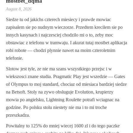
mostbet_dqma
August 8, 2026
Siedze tu od jakichs czterech miesiecy i prawde mowiac
zapisalem sie po nudnym wieczorze. Przedtem krecilem sie po
innych kasynach i najczesciej chodzilo mi o to, zeby moc
obstawiac z telefonu w tramwaju. I akurat tutaj mostbet aplikacja
robi robote — chodzi plynnie nawet na moim czteroletnim
telefonie.
Slotow jest tyle, ze nie ma szans wszystkiego przejsc i w
wiekszosci znane studia. Pragmatic Play jest wszedzie — Gates
of Olympus to moj standard, chociaz od miesiaca bardziej siedze
na Betsoft. Stoly na zywo obsluguje Evolution, krupierzy
mowia po angielsku, Lightning Roulette potrafi wciagnac na
godzine. Po polsku stolu niestety nie ma i to mi troche
przeszkadza.
Powitalny to 125% do mniej wiecej 1600 zl i do tego paczke