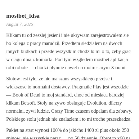
mostbet_fdsa
August 7, 2026
Klikam tu od zeszlej jesieni i nie ukrywam zarejestrowalem sie
bo kolega z pracy marudzil. Przedtem siedzialem na dwoch
innych budkach i przede wszystkim chodzilo mi o to, zeby grac
w ciagu dnia z komorki. Pod tym wzgledem mostbet aplikacja
robi robote — chodzi plynnie nawet na moim starym Xiaomi.
Slotow jest tyle, ze nie ma szans wszystkiego przejsc i
wiekszosc to normalni dostawcy. Pragmatic Play jest wszedzie
— Book of Dead to moj standard, choc od miesiaca bardziej
klikam Betsoft. Stoly na zywo obsluguje Evolution, dilerzy
normalni, zywi ludzie, Crazy Time czasem odpalam dla zabawy.
Polskiego stolu jednak nie znalazlem i to mi troche przeszkadza.
Pakiet na start wynosi 100% do jakichs 1400 zl plus okolo 250
spinow, nie wszystkie naraz — po 50 dziennie. Obrot to x60 na