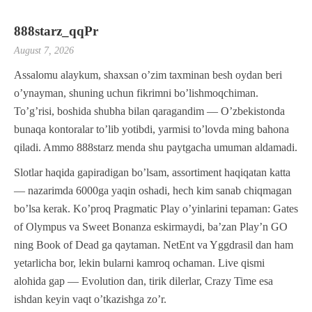
888starz_qqPr
August 7, 2026
Assalomu alaykum, shaxsan o’zim taxminan besh oydan beri
o’ynayman, shuning uchun fikrimni bo’lishmoqchiman.
To’g’risi, boshida shubha bilan qaragandim — O’zbekistonda
bunaqa kontoralar to’lib yotibdi, yarmisi to’lovda ming bahona
qiladi. Ammo 888starz menda shu paytgacha umuman aldamadi.
Slotlar haqida gapiradigan bo’lsam, assortiment haqiqatan katta
— nazarimda 6000ga yaqin oshadi, hech kim sanab chiqmagan
bo’lsa kerak. Ko’proq Pragmatic Play o’yinlarini tepaman: Gates
of Olympus va Sweet Bonanza eskirmaydi, ba’zan Play’n GO
ning Book of Dead ga qaytaman. NetEnt va Yggdrasil dan ham
yetarlicha bor, lekin bularni kamroq ochaman. Live qismi
alohida gap — Evolution dan, tirik dilerlar, Crazy Time esa
ishdan keyin vaqt o’tkazishga zo’r.