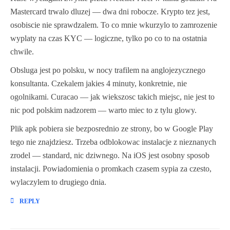
Mastercard trwalo dluzej — dwa dni robocze. Krypto tez jest,
osobiscie nie sprawdzalem. To co mnie wkurzylo to zamrozenie
wyplaty na czas KYC — logiczne, tylko po co to na ostatnia
chwile.
Obsluga jest po polsku, w nocy trafilem na anglojezycznego
konsultanta. Czekalem jakies 4 minuty, konkretnie, nie
ogolnikami. Curacao — jak wiekszosc takich miejsc, nie jest to
nic pod polskim nadzorem — warto miec to z tylu glowy.
Plik apk pobiera sie bezposrednio ze strony, bo w Google Play
tego nie znajdziesz. Trzeba odblokowac instalacje z nieznanych
zrodel — standard, nic dziwnego. Na iOS jest osobny sposob
instalacji. Powiadomienia o promkach czasem sypia za czesto,
wylaczylem to drugiego dnia.
REPLY