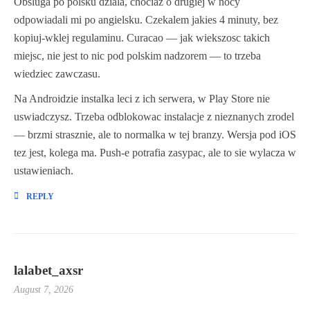
Obsluga po polsku dziala, chociaz o drugiej w nocy
odpowiadali mi po angielsku. Czekalem jakies 4 minuty, bez
kopiuj-wklej regulaminu. Curacao — jak wiekszosc takich
miejsc, nie jest to nic pod polskim nadzorem — to trzeba
wiedziec zawczasu.
Na Androidzie instalka leci z ich serwera, w Play Store nie
uswiadczysz. Trzeba odblokowac instalacje z nieznanych zrodel
— brzmi strasznie, ale to normalka w tej branzy. Wersja pod iOS
tez jest, kolega ma. Push-e potrafia zasypac, ale to sie wylacza w
ustawieniach.
REPLY
lalabet_axsr
August 7, 2026