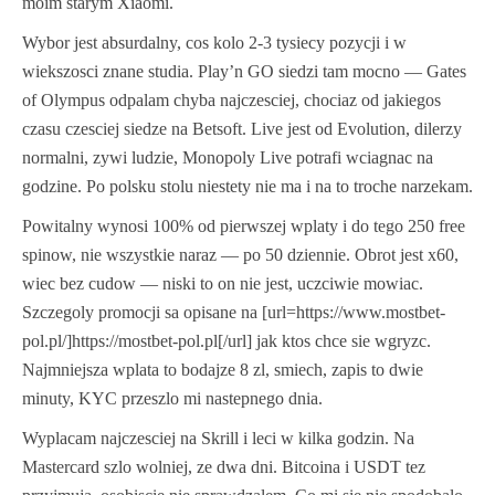
moim starym Xiaomi.
Wybor jest absurdalny, cos kolo 2-3 tysiecy pozycji i w
wiekszosci znane studia. Play’n GO siedzi tam mocno — Gates
of Olympus odpalam chyba najczesciej, chociaz od jakiegos
czasu czesciej siedze na Betsoft. Live jest od Evolution, dilerzy
normalni, zywi ludzie, Monopoly Live potrafi wciagnac na
godzine. Po polsku stolu niestety nie ma i na to troche narzekam.
Powitalny wynosi 100% od pierwszej wplaty i do tego 250 free
spinow, nie wszystkie naraz — po 50 dziennie. Obrot jest x60,
wiec bez cudow — niski to on nie jest, uczciwie mowiac.
Szczegoly promocji sa opisane na [url=https://www.mostbet-
pol.pl/]https://mostbet-pol.pl[/url] jak ktos chce sie wgryzc.
Najmniejsza wplata to bodajze 8 zl, smiech, zapis to dwie
minuty, KYC przeszlo mi nastepnego dnia.
Wyplacam najczesciej na Skrill i leci w kilka godzin. Na
Mastercard szlo wolniej, ze dwa dni. Bitcoina i USDT tez