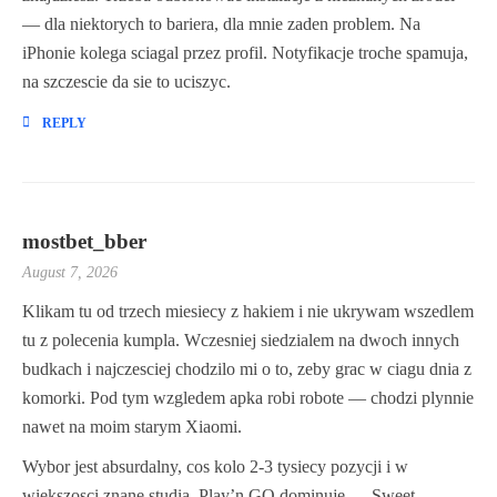
— dla niektorych to bariera, dla mnie zaden problem. Na
iPhonie kolega sciagal przez profil. Notyfikacje troche spamuja,
na szczescie da sie to uciszyc.
REPLY
mostbet_bber
August 7, 2026
Klikam tu od trzech miesiecy z hakiem i nie ukrywam wszedlem
tu z polecenia kumpla. Wczesniej siedzialem na dwoch innych
budkach i najczesciej chodzilo mi o to, zeby grac w ciagu dnia z
komorki. Pod tym wzgledem apka robi robote — chodzi plynnie
nawet na moim starym Xiaomi.
Wybor jest absurdalny, cos kolo 2-3 tysiecy pozycji i w
wiekszosci znane studia. Play’n GO dominuje — Sweet