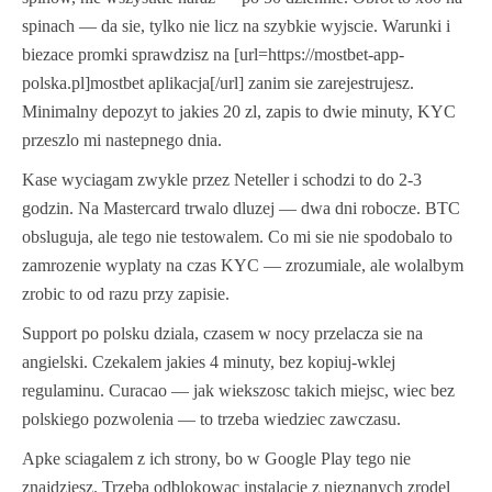
spinach — da sie, tylko nie licz na szybkie wyjscie. Warunki i
biezace promki sprawdzisz na [url=https://mostbet-app-
polska.pl]mostbet aplikacja[/url] zanim sie zarejestrujesz.
Minimalny depozyt to jakies 20 zl, zapis to dwie minuty, KYC
przeszlo mi nastepnego dnia.
Kase wyciagam zwykle przez Neteller i schodzi to do 2-3
godzin. Na Mastercard trwalo dluzej — dwa dni robocze. BTC
obsluguja, ale tego nie testowalem. Co mi sie nie spodobalo to
zamrozenie wyplaty na czas KYC — zrozumiale, ale wolalbym
zrobic to od razu przy zapisie.
Support po polsku dziala, czasem w nocy przelacza sie na
angielski. Czekalem jakies 4 minuty, bez kopiuj-wklej
regulaminu. Curacao — jak wiekszosc takich miejsc, wiec bez
polskiego pozwolenia — to trzeba wiedziec zawczasu.
Apke sciagalem z ich strony, bo w Google Play tego nie
znajdziesz. Trzeba odblokowac instalacje z nieznanych zrodel