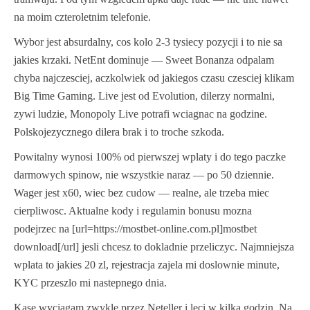
na moim czteroletnim telefonie.
Wybor jest absurdalny, cos kolo 2-3 tysiecy pozycji i to nie sa
jakies krzaki. NetEnt dominuje — Sweet Bonanza odpalam
chyba najczesciej, aczkolwiek od jakiegos czasu czesciej klikam
Big Time Gaming. Live jest od Evolution, dilerzy normalni,
zywi ludzie, Monopoly Live potrafi wciagnac na godzine.
Polskojezycznego dilera brak i to troche szkoda.
Powitalny wynosi 100% od pierwszej wplaty i do tego paczke
darmowych spinow, nie wszystkie naraz — po 50 dziennie.
Wager jest x60, wiec bez cudow — realne, ale trzeba miec
cierpliwosc. Aktualne kody i regulamin bonusu mozna
podejrzec na [url=https://mostbet-online.com.pl]mostbet
download[/url] jesli chcesz to dokladnie przeliczyc. Najmniejsza
wplata to jakies 20 zl, rejestracja zajela mi doslownie minute,
KYC przeszlo mi nastepnego dnia.
Kase wyciagam zwykle przez Neteller i leci w kilka godzin. Na