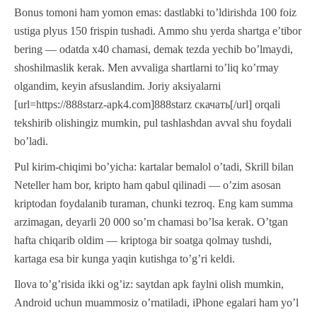
Bonus tomoni ham yomon emas: dastlabki to’ldirishda 100 foiz
ustiga plyus 150 frispin tushadi. Ammo shu yerda shartga e’tibor
bering — odatda x40 chamasi, demak tezda yechib bo’lmaydi,
shoshilmaslik kerak. Men avvaliga shartlarni to’liq ko’rmay
olgandim, keyin afsuslandim. Joriy aksiyalarni
[url=https://888starz-apk4.com]888starz скачать[/url] orqali
tekshirib olishingiz mumkin, pul tashlashdan avval shu foydali
bo’ladi.
Pul kirim-chiqimi bo’yicha: kartalar bemalol o’tadi, Skrill bilan
Neteller ham bor, kripto ham qabul qilinadi — o’zim asosan
kriptodan foydalanib turaman, chunki tezroq. Eng kam summa
arzimagan, deyarli 20 000 so’m chamasi bo’lsa kerak. O’tgan
hafta chiqarib oldim — kriptoga bir soatga qolmay tushdi,
kartaga esa bir kunga yaqin kutishga to’g’ri keldi.
Ilova to’g’risida ikki og’iz: saytdan apk faylni olish mumkin,
Android uchun muammosiz o’rnatiladi, iPhone egalari ham yo’l