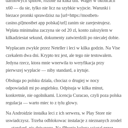
darmowych spinow, rozbite na kilka dni. Wager w okolicach
x60 — da sie, tylko nie licz na szybkie wyjscie. Warunki i
biezace promki sprawdzisz na [url=https://mostbets-
casino.pl]mostbet app polska[/url] zanim sie zarejestrujesz.
Wplata minimalna zaczyna sie od 20 zl, konto zalozylem w
kilkadziesiat sekund, dokumenty zatwierdzili po niecalej dobie.
Wyplacam zwykle przez Neteller i leci w kilka godzin. Na Vise
czekalem dwa dni. Krypto tez jest, ale tego nie testowalem.
Jedyna rzecz, ktora mnie wnerwila to weryfikacja przy
pierwszej wyplacie — niby standard, a irytuje.
Obsluga po polsku dziala, chociaz o drugiej w nocy
odpowiadali mi po angielsku. Odpisuja w kilka minut,
konkretnie, nie ogolnikami. Licencja Curacao, czyli poza polska
regulacja — warto miec to z tylu glowy.
Na Androidzie instalka leci z ich serwera, w Play Store nie
uswiadczysz. Trzeba odblokowac instalacje z nieznanych zrodel
— standard, nic dziwnego. Na iPhonie kolega sciagal przez